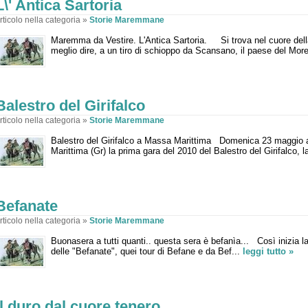
L\' Antica Sartoria
rticolo nella categoria »
Storie Maremmane
Maremma da Vestire. L'Antica Sartoria. Si trova nel cuore del
meglio dire, a un tiro di schioppo da Scansano, il paese del Morel
Balestro del Girifalco
rticolo nella categoria »
Storie Maremmane
Balestro del Girifalco a Massa Marittima Domenica 23 maggio al
Marittima (Gr) la prima gara del 2010 del Balestro del Girifalco, 
Befanate
rticolo nella categoria »
Storie Maremmane
Buonasera a tutti quanti.. questa sera è befanìa... Così inizia 
delle "Befanate", quei tour di Befane e da Bef...
leggi tutto »
Il duro dal cuore tenero