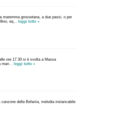
la maremma grossetana, a due passi, o per
lino, eq...
leggi tutto »
le ore 17.30 si è svolta a Massa
la man...
leggi tutto »
la canzone della Befanìa, melodia instancabile