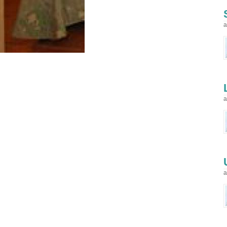
a
a
a