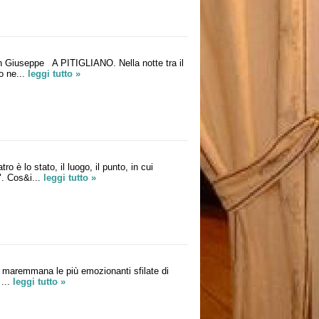
an Giuseppe A PITIGLIANO. Nella notte tra il
o ne...
leggi tutto »
 è lo stato, il luogo, il punto, in cui
". Cos&i...
leggi tutto »
ta maremmana le più emozionanti sfilate di
...
leggi tutto »