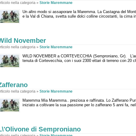
rticolo nella categoria »
Storie Maremmane
Un altro modo si assaporare la Maremma. La Castagna del Mon
e la Val di Chiana, svetta sulle dolci colline circostanti, la cima
Wild November
rticolo nella categoria »
Storie Maremmane
WILD NOVEMBER a CORTEVECCHIA (Semproniano, Gr). L'autunn
tenuta di Cortevecchia, con i suoi 2300 ettari di terreno con 20 c
Zafferano
rticolo nella categoria »
Storie Maremmane
Maremma Mia Maremma.. preziosa e raffinata. Lo Zafferano Pu
iniziato a coltivare la sua passione per lo zafferano 5 anni fa, nel
L\'Olivone di Semproniano
rticolo nella categoria »
Storie Maremmane