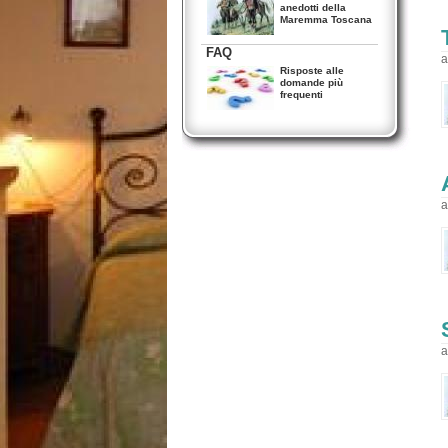
anedotti della
Maremma Toscana
FAQ
a
Risposte alle
domande più
frequenti
a
a