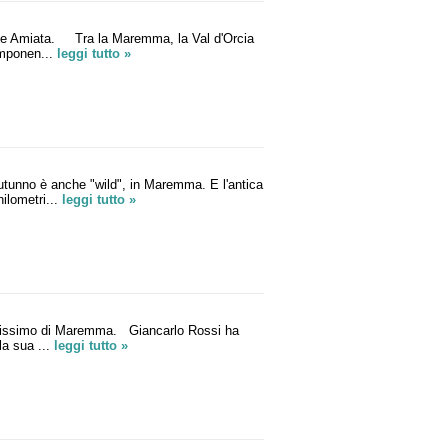
te Amiata. Tra la Maremma, la Val d'Orcia
 imponen...
leggi tutto »
o è anche "wild", in Maremma. E l'antica
hilometri...
leggi tutto »
rissimo di Maremma. Giancarlo Rossi ha
la sua ...
leggi tutto »