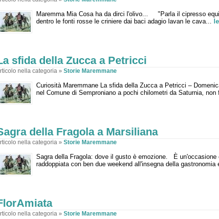
Maremma Mia Cosa ha da dirci l'olivo... "Parla il cipresso equi
dentro le fonti rosse le criniere dai baci adagio lavan le cava...
l
La sfida della Zucca a Petricci
rticolo nella categoria »
Storie Maremmane
Curiosità Maremmane La sfida della Zucca a Petricci – Domenic
nel Comune di Semproniano a pochi chilometri da Saturnia, non f
Sagra della Fragola a Marsiliana
rticolo nella categoria »
Storie Maremmane
Sagra della Fragola: dove il gusto è emozione. È un'occasione d
raddoppiata con ben due weekend all'insegna della gastronomia e
FlorAmiata
rticolo nella categoria »
Storie Maremmane