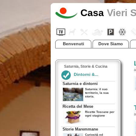
Casa
Vieri 
Benvenuti
Dove Siamo
Saturnia, Storie & Cucina
a
Dintorni &...
Saturnia e dintorni
Saturnia: il suo
territorio, la sua
storia.
Ricetta del Mese
Ricette Toscane per
a
ogni stagione
Storie Maremmane
Curiosità ed