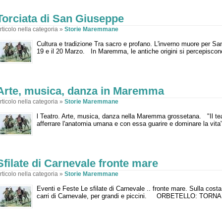
Torciata di San Giuseppe
rticolo nella categoria »
Storie Maremmane
Cultura e tradizione Tra sacro e profano. L'inverno muore per S
19 e il 20 Marzo. In Maremma, le antiche origini si percepiscon
Arte, musica, danza in Maremma
rticolo nella categoria »
Storie Maremmane
l Teatro. Arte, musica, danza nella Maremma grossetana. "Il teatro
afferrare l'anatomia umana e con essa guarire e dominare la vita
Sfilate di Carnevale fronte mare
rticolo nella categoria »
Storie Maremmane
Eventi e Feste Le sfilate di Carnevale .. fronte mare. Sulla cos
carri di Carnevale, per grandi e piccini. ORBETELLO: TORNA 