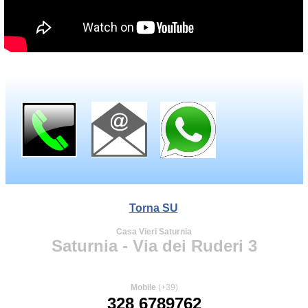
Torna SU
Casa Vieri Saturnia
Saturnia - Via dei Ruderi 3
Mobile
(+39)
328 6789762