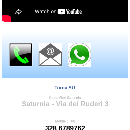
Torna SU
Casa Vieri Saturnia
Saturnia - Via dei Ruderi 3
Mobile
(+39)
328 6789762