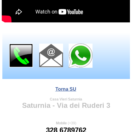
Torna SU
Casa Vieri Saturnia
Saturnia - Via dei Ruderi 3
Mobile
(+39)
328 6789762