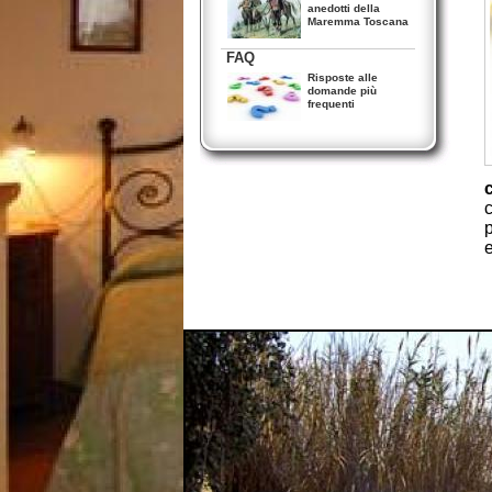
anedotti della
Maremma Toscana
FAQ
Risposte alle
domande più
frequenti
p
e