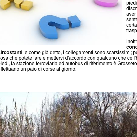
pied
disc
aver 
sente
cert
trasp
Inolt
cono
circostanti
, e come già detto, i collegamenti sono scarsissimi; pe
cosa che potete fare e mettervi d'accordo con qualcuno che ce l'
iedi, la stazione ferroviaria ed autobus di riferimento è Grosset
ffettuano un paio di corse al giorno.