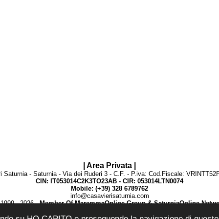
| Area Privata |
i Saturnia - Saturnia - Via dei Ruderi 3 - C.F. - P.iva: Cod.Fiscale: VRINTT
CIN: IT053014C2K3TO23AB - CIR: 053014LTN0074
Mobile: (+39) 328 6789762
info@casavierisaturnia.com
1999 - 2026 -
Member Of MaremmaOnline Group & SaturniaOnline Netwo
Informativa su Privacy & Cookie
ccando su HO CAPITO o proseguendo la navigazione di questo si