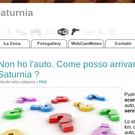
Saturnia
La Zona
Fotogallery
WebCamMeteo
Contatti
Non ho l'auto. Come posso arriva
Saturnia ?
rticolo nella categoria »
FAQ
Purt
scon
auto
serv
Lo st
km. d
auto