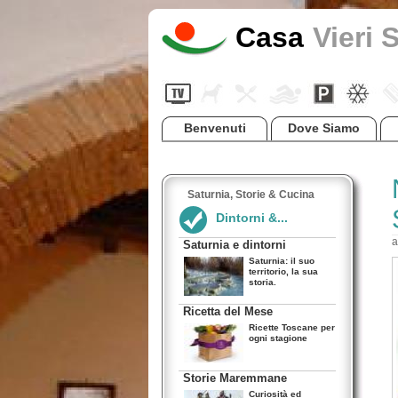
Casa
Vieri 
Benvenuti
Dove Siamo
Saturnia, Storie & Cucina
Dintorni &...
a
Saturnia e dintorni
Saturnia: il suo
territorio, la sua
storia.
Ricetta del Mese
Ricette Toscane per
ogni stagione
Storie Maremmane
Curiosità ed